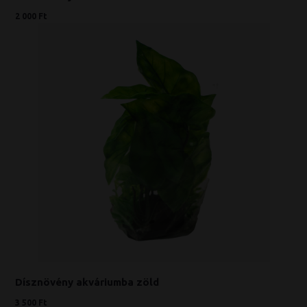
2 000 Ft
Dísznövény akváriumba zöld
3 500 Ft