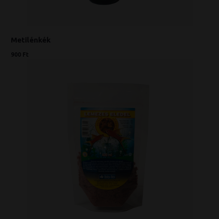
Metilénkék
900 Ft