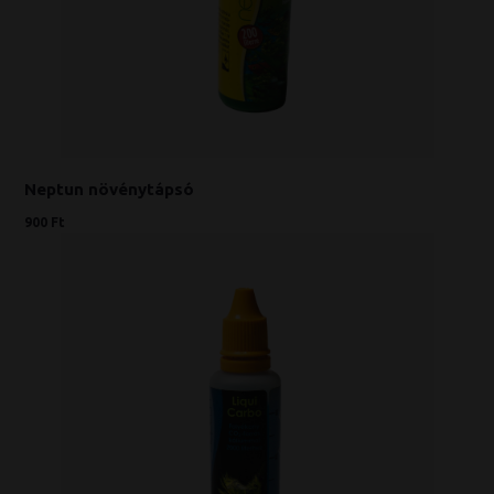
Neptun növénytápsó
900 Ft