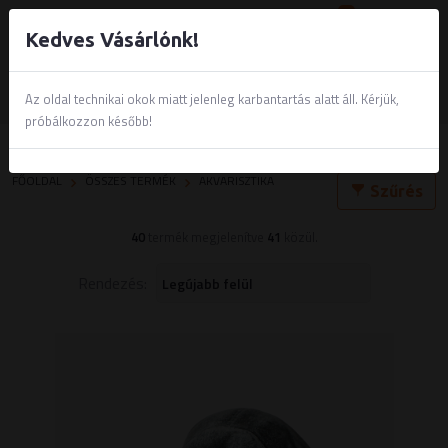
0
Kedves Vásárlónk!
Az oldal technikai okok miatt jelenleg karbantartás alatt áll. Kérjük,
próbálkozzon később!
Akvarisztika
FŐOLDAL
ÖSSZES TERMÉK
AKVARISZTIKA
Szűrés
40
termék megjelenítve
41
közül.
Rendezés: