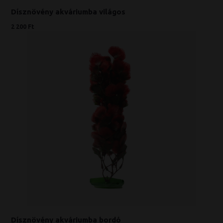
Dísznövény akváriumba világos
2 200 Ft
Dísznövény akváriumba bordó