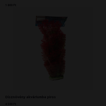
1 800 Ft
Dísznövény akváriumba piros
4 500 Ft