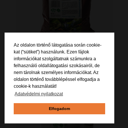
Az oldalon történő látogatása során cookie-
kat (“sütiket”) használunk. Ezen fájlok
JK Animals bordó kvarchomok 2 kg
információkat szolgáltatnak számunkra a
felhasználó oldallátogatási szokásairól, de
2 200 Ft
nem tárolnak személyes információkat. Az
oldalon történő továbblépéssel elfogadja a
cookie-k használatát!
Adatvédelmi nyilatkozat
Elfogadom