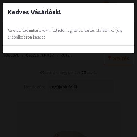
0
Kedves Vásárlónk!
Az oldal technikai okok miatt jelenleg karbantartás alatt áll. Kérjük,
próbálkozzon később!
Kutya
FŐOLDAL
ÖSSZES TERMÉK
KUTYA
Szűrés
40
termék megjelenítve
75
közül.
Rendezés: