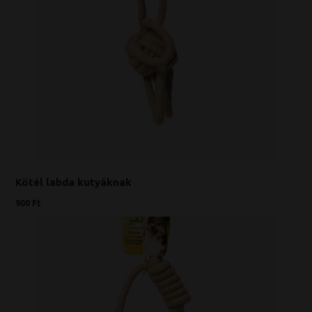
Kötél labda kutyáknak
900 Ft