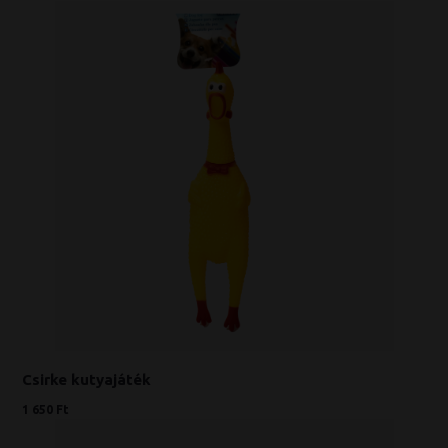
Csirke kutyajáték
1 650 Ft