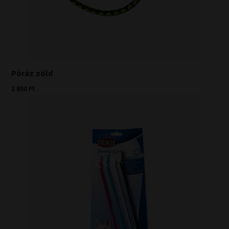
Póráz zöld
2 800 Ft