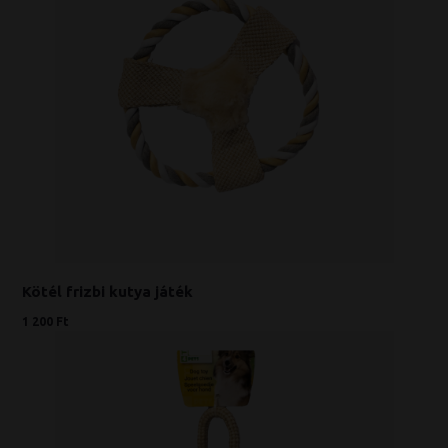
Kötél frizbi kutya játék
1 200 Ft