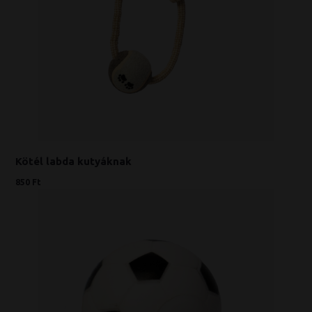
Kötél labda kutyáknak
850 Ft