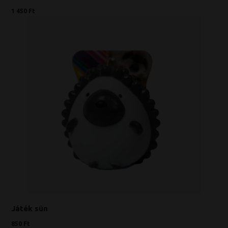
1 450 Ft
Játék sün
850 Ft