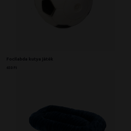
Focilabda kutya játék
650 Ft