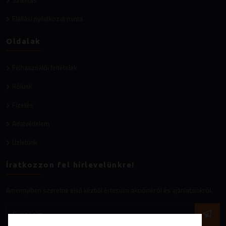
Elállási nyilatkozat minta
Oldalak
Felhasználói feltételek
Rólunk
Fizetés
Adatvédelem
Üzletünk
Íratkozzon fel hírlevelünkre!
Amennyiben szeretne első kézből értesülni akcióinkról és ajánlatainkról.