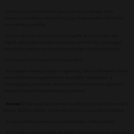
- Amennyiben a rendelt termék valamelyike nincs raktáron, akkor
munkatársunk telefonon értesíti Önt, hogy melyik termékre kell várni és
mikor várható a szállítás.
- Fontos egy olyan telefonszámot is megadni, ahol napközben akár
cégünk, akár a futárszolgálat munkatársai elérhetik Önt a csomaggal
kapcsolatos esetlegesen felmerülő nehézségek kezelése érdekében.
- Hétvégeken és ünnepnapokon nincs szállítás.
- Amennyiben valamilyen okból a megrendelő, illetve a feltüntetett címzett
nem tartózkodik a megadott helyen a kiszállítás időpontjában, a
futárszolgálat a megrendelő által megadott telefonszámon egyeztet a
küldemény ismételt kiszállításával kapcsolatban.
-
Fontos!
A futárszolgálat az eredeti kiszállításon túl csak kétszer kísérli
meg az újbóli kiszállítást, ezután visszahozza a csomagot a feladónak.
- A megrendelt termékeket a GLS futárszolgálat szállítja el Önnek.
- A GLS futárszolgálat szabályzata előírja: 1 csomag maximum 40kg lehet.