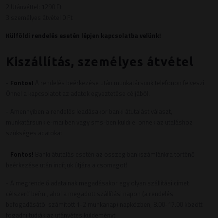
2.Utánvéttel: 1290 Ft
3.személyes átvétel 0 Ft
Külföldi rendelés esetén lépjen kapcsolatba velünk!
Kiszállítás, személyes átvétel
-
Fontos!
A rendelés beérkezése után munkatársunk telefonon felveszi
Önnel a kapcsolatot az adatok egyeztetése céljából.
- Amennyiben a rendelés leadásakor banki átutalást választ,
munkatársunk e-mailben vagy sms-ben küldi el önnek az utaláshoz
szükséges adatokat.
-
Fontos!
Banki átutalás esetén az összeg bankszámlánkra történő
beérkezése után indítjuk útjára a csomagot!
- A megrendelő adatainak megadásakor egy olyan szállítási címet
célszerű beírni, ahol a megadott szállítási napon (a rendelés
befogadásától számított 1-2 munkanap) napközben, 8.00-17.00 között
fogadni tudják az utánvétes küldeményt.