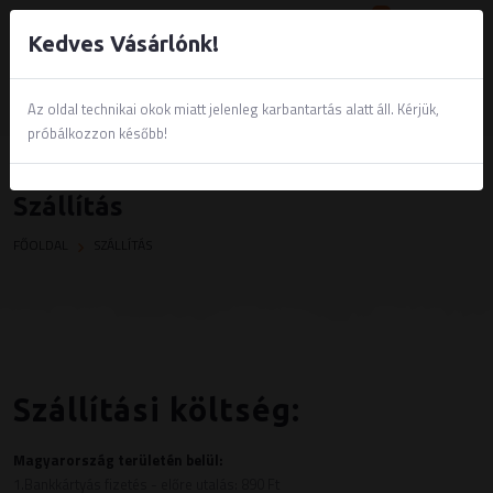
0
Kedves Vásárlónk!
Az oldal technikai okok miatt jelenleg karbantartás alatt áll. Kérjük,
próbálkozzon később!
Szállítás
FŐOLDAL
SZÁLLÍTÁS
Szállítási költség:
Magyarország területén belül:
1.Bankkártyás fizetés - előre utalás: 890 Ft