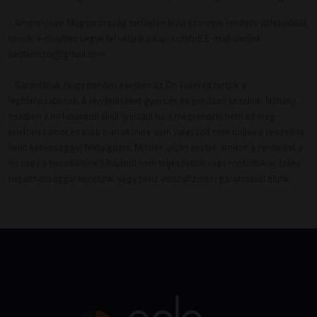
- Amennyiben Magyarország területén kívül szeretne rendelni üzletünkből,
kérjük, e-mailben vegye fel velünk a kapcsolatot! E-mail címünk:
bestkonzol@gmail.com
- Garantáljuk, hogy minden esetben az Ön érdekeit tartjuk a
legfontosabbnak. A rendeléseket gyorsan és precízen kezeljük. Néhány
esetben a mi hibánkon kívül (például ha a megrendelő nem ad meg
telefonszámot és több e-mailünkre sem válaszol) nem tudjuk a rendelést
kellő sebességgel feldolgozni. Minden olyan esetet, amikor a rendelést a
mi vagy a beszállítónk hibájából nem teljesítettük vagy rontottuk el, teljes
rugalmassággal kezelünk, vagy pénz visszafizetési garanciával élünk.