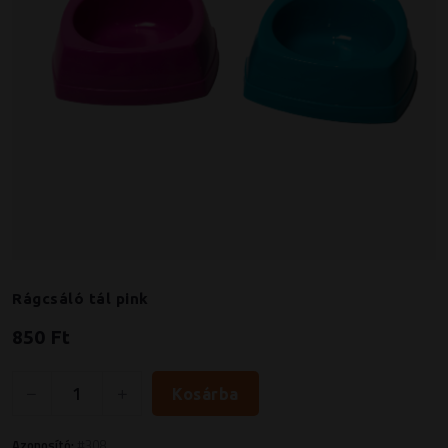
Rágcsáló tál pink
850 Ft
Kosárba
Azonosító:
#308