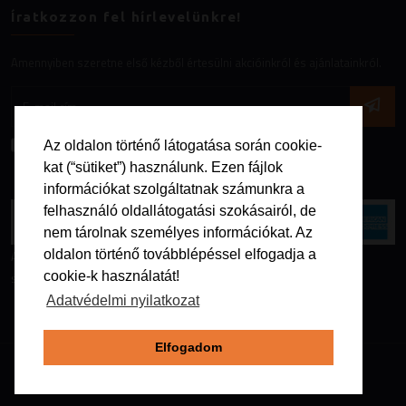
Íratkozzon fel hírlevelünkre!
Amennyiben szeretne első kézből értesülni akcióinkról és ajánlatainkról.
Az
adatvédelmi nyilatkozatot
elfogadom.
Az oldalon történő látogatása során cookie-
kat (“sütiket”) használunk. Ezen fájlok
információkat szolgáltatnak számunkra a
felhasználó oldallátogatási szokásairól, de
nem tárolnak személyes információkat. Az
Az online fizetést a Barion Payment Zrt. biztosítja, MNB engedély
oldalon történő továbblépéssel elfogadja a
száma: H-EN-I-1064/2013
cookie-k használatát!
Adatvédelmi nyilatkozat
Elfogadom
Copyright @2026. Minden jog fenntartva - Galapago