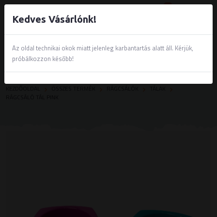
0
Kedves Vásárlónk!
Az oldal technikai okok miatt jelenleg karbantartás alatt áll. Kérjük,
próbálkozzon később!
KEZDŐOLDAL
ÖSSZES TERMÉK
RÁGCSÁLÓK
TÁLAK
RÁGCSÁLÓ TÁL PINK