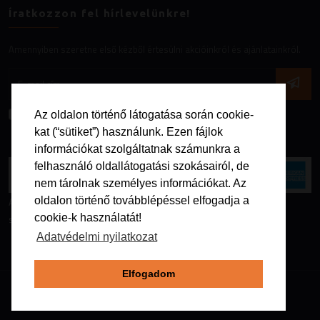
Íratkozzon fel hírlevelünkre!
Amennyiben szeretne első kézből értesülni akcióinkról és ajánlatainkról.
Az
adatvédelmi nyilatkozatot
elfogadom.
Az oldalon történő látogatása során cookie-
kat (“sütiket”) használunk. Ezen fájlok
információkat szolgáltatnak számunkra a
felhasználó oldallátogatási szokásairól, de
nem tárolnak személyes információkat. Az
Az online fizetést a Barion Payment Zrt. biztosítja, MNB engedély
oldalon történő továbblépéssel elfogadja a
száma: H-EN-I-1064/2013
cookie-k használatát!
Adatvédelmi nyilatkozat
Elfogadom
Copyright @2026. Minden jog fenntartva - Galapago