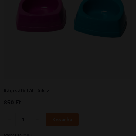
Rágcsáló tál türkiz
850 Ft
Kosárba
Azonosító:
#302