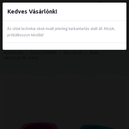
0
Kedves Vásárlónk!
Az oldal technikai okok miatt jelenleg karbantartás alatt áll. Kérjük,
próbálkozzon később!
KEZDŐOLDAL
ÖSSZES TERMÉK
RÁGCSÁLÓK
TÁLAK
RÁGCSÁLÓ TÁL TÜRKIZ