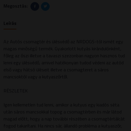
Megosztás:
Leírás
Az Autós csomagtér és ülésvédő az NRDOGS-tól ismét egy
magas minőségű termék. Gyakorlott kutyás kirándulónként,
főleg az őszi illetve a tavaszi szezonban nagyon hasznos tud
lenni egy ülésvédő, amivel hatékonyan tudod védeni az autód
első vagy hátsó üléseit illetve a csomagteret a sáros
mancsoktól vagy a kutyaszőrtől.
RÉSZLETEK
Igen kellemetlen tud lenni, amikor a kutyus egy kiadós séta
után sáros mancsokkal topog a csomagtérben és már látod
magad előtt, hogy a nap további részében a csomagtértálcát
fogod takarítani. Ha nincs sár, állandó probléma a kutyaszőr,