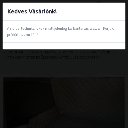
0
Kedves Vásárlónk!
Az oldal technikai okok miatt jelenleg karbantartás alatt áll. Kérjük,
próbálkozzon később!
KEZDŐOLDAL
ÖSSZES TERMÉK
KUTYA
KUTYA KIEGÉSZÍTŐK
AUTÓS CSOMAGTÉR ÉS ÜLÉSVÉDŐ-HÁTSÓ ÜLÉS/CSOMAGTÉR