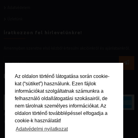
Adatvédelem
Üzletünk
Íratkozzon fel hírlevelünkre!
Amennyiben szeretne első kézből értesülni akcióinkról és ajánlatainkról.
Az
adatvédelmi nyilatkozatot
elfogadom.
Az oldalon történő látogatása során cookie-
kat (“sütiket”) használunk. Ezen fájlok
információkat szolgáltatnak számunkra a
felhasználó oldallátogatási szokásairól, de
nem tárolnak személyes információkat. Az
Az online fizetést a Barion Payment Zrt. biztosítja, MNB engedély
oldalon történő továbblépéssel elfogadja a
száma: H-EN-I-1064/2013
cookie-k használatát!
Adatvédelmi nyilatkozat