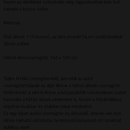
hiszen az üléskárpit szöveteibe elég ragaszkodóan bele tud
tapadni a kutyus szőre.
Méretek:
Első ülésre: 115 hosszú, az ülés résznél 54 cm a háttámlánál
38 cm széles
Hátsó ülés/csomagtér: 145 x 125 cm
Teljes értékű csomgtérvédő, ami védi az autó
csomagtartójának az alját illetve a hátsó ülések csomagtér
felöli részét a sártól illetve a kutyaszőrtől. Univerzálisan tudod
használni a hátsó ülések védelmére is, hiszen a fejtámlákhoz
rögzítve kiválóan és stabilan takar mindenhol.
Ez egy olyan autós csomagtér és ülésvédő, aminek van első
ülésre rakható változata, ha kistestű kutyusod ott szoktad
dokihoz vinni!