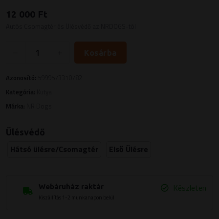
12 000 Ft
Autós Csomagtér és Ülésvédő az NRDOGS-tól
Kosárba
Azonosító:
5999573310782
Kategória:
Kutya
Márka:
NR Dogs
Ülésvédő
Hátsó ülésre/Csomagtér
Első Ülésre
Készleten
Webáruház raktár
Kiszállítás 1-2 munkanapon belül