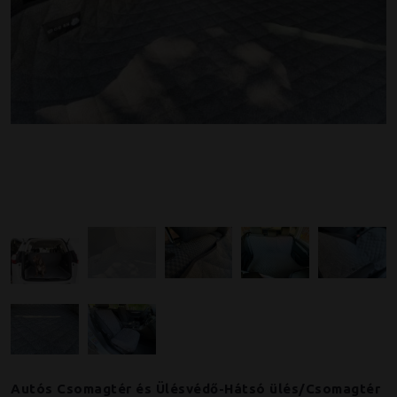
Autós Csomagtér és Ülésvédő-Hátsó ülés/Csomagtér