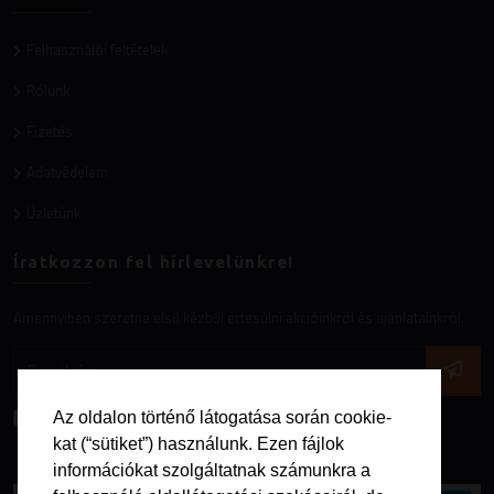
Felhasználói feltételek
Rólunk
Fizetés
Adatvédelem
Üzletünk
Íratkozzon fel hírlevelünkre!
Amennyiben szeretne első kézből értesülni akcióinkról és ajánlatainkról.
Az
adatvédelmi nyilatkozatot
elfogadom.
Az oldalon történő látogatása során cookie-
kat (“sütiket”) használunk. Ezen fájlok
információkat szolgáltatnak számunkra a