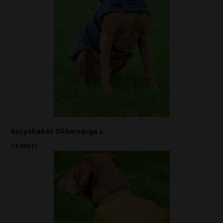
Kutyakabát Okkersárga L
14 990 Ft