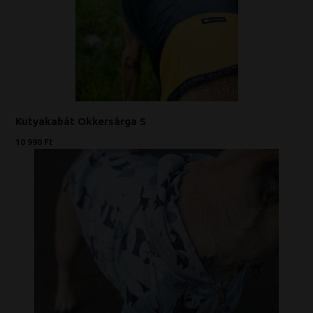
Kutyakabát Okkersárga S
10 990 Ft