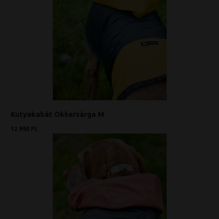
Kutyakabát Okkersárga M
12 990 Ft