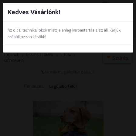
0
Kedves Vásárlónk!
Az oldal technikai okok miatt jelenleg karbantartás alatt áll. Kérjük,
próbálkozzon később!
Kutyaruha
FŐOLDAL
ÖSSZES TERMÉK
KUTYA
Szűrés
KUTYARUHA
6
termék megjelenítve
6
közül.
Rendezés: