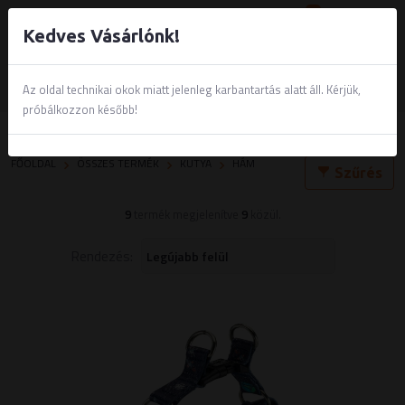
0
Kedves Vásárlónk!
Az oldal technikai okok miatt jelenleg karbantartás alatt áll. Kérjük,
próbálkozzon később!
Hám
FŐOLDAL
ÖSSZES TERMÉK
KUTYA
HÁM
Szűrés
9
termék megjelenítve
9
közül.
Rendezés: