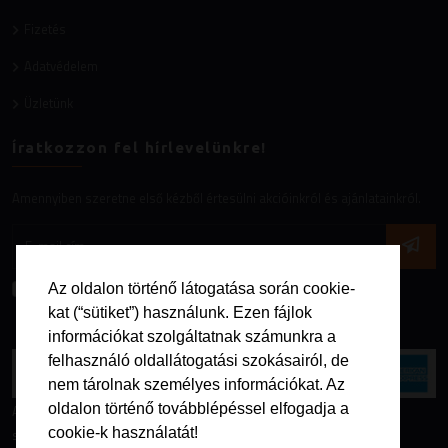
Fizetés
Adatvédelem
Üzletünk
Íratkozzon fel hírlevelünkre!
Amennyiben szeretne első kézből értesülni akcióinkról és ajánlatainkról.
Az
adatvédelmi nyilatkozatot
elfogadom.
Az oldalon történő látogatása során cookie-
kat (“sütiket”) használunk. Ezen fájlok
információkat szolgáltatnak számunkra a
felhasználó oldallátogatási szokásairól, de
nem tárolnak személyes információkat. Az
oldalon történő továbblépéssel elfogadja a
Az online fizetést a Barion Payment Zrt. biztosítja, MNB engedély
cookie-k használatát!
száma: H-EN-I-1064/2013