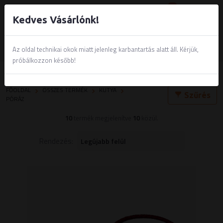
0
Kedves Vásárlónk!
Az oldal technikai okok miatt jelenleg karbantartás alatt áll. Kérjük,
próbálkozzon később!
Póráz
FŐOLDAL
ÖSSZES TERMÉK
KUTYA
Szűrés
PÓRÁZ
10
termék megjelenítve
10
közül.
Rendezés: