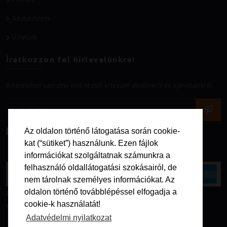
Adatvédelem
Üzletünk
Íratkozzon fel hírlevelünkre!
Amennyiben szeretne első kézből értesülni akcióinkról és ajánlatainkról.
Az
adatvédelmi nyilatkozatot
elfogadom.
Az oldalon történő látogatása során cookie-
kat (“sütiket”) használunk. Ezen fájlok
információkat szolgáltatnak számunkra a
felhasználó oldallátogatási szokásairól, de
nem tárolnak személyes információkat. Az
oldalon történő továbblépéssel elfogadja a
Az online fizetést a Barion Payment Zrt. biztosítja, MNB engedély
cookie-k használatát!
száma: H-EN-I-1064/2013
Adatvédelmi nyilatkozat