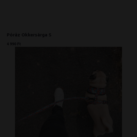
Póráz Okkersárga S
4 990 Ft