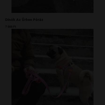
Dinók Az Űrben Póráz
7 000 Ft