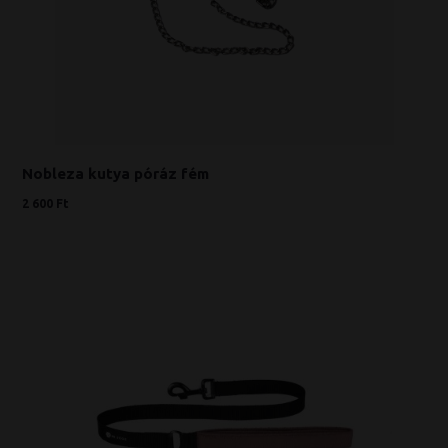
Nobleza kutya póráz fém
2 600 Ft