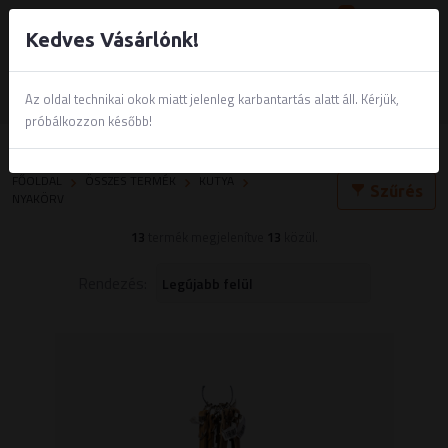
0
Kedves Vásárlónk!
Az oldal technikai okok miatt jelenleg karbantartás alatt áll. Kérjük,
próbálkozzon később!
Nyakörv
FŐOLDAL
ÖSSZES TERMÉK
KUTYA
Szűrés
NYAKÖRV
13
termék megjelenítve
13
közül.
Rendezés: