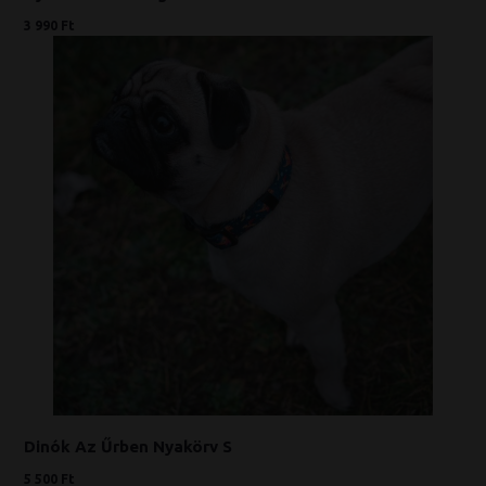
3 990 Ft
Dinók Az Űrben Nyakörv S
5 500 Ft