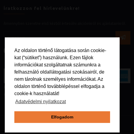
Íratkozzon fel hírlevelünkre!
Amennyiben szeretne első kézből értesülni akcióinkról és ajánlatainkról.
Az
adatvédelmi nyilatkozatot
elfogadom.
Az oldalon történő látogatása során cookie-
kat (“sütiket”) használunk. Ezen fájlok
információkat szolgáltatnak számunkra a
felhasználó oldallátogatási szokásairól, de
nem tárolnak személyes információkat. Az
oldalon történő továbblépéssel elfogadja a
Az online fizetést a Barion Payment Zrt. biztosítja, MNB engedély
cookie-k használatát!
száma: H-EN-I-1064/2013
Adatvédelmi nyilatkozat
Elfogadom
Copyright @2026. Minden jog fenntartva - Galapago