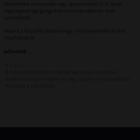
beleteheted a kulcsaidat vagy aprópénzedet is! A cipzár
segítségével egy guriga kakizacsi másodpercek alatt
újratölthető!
Akaszd a hozzáillő pórázra vagy a kulcscsomódra és már
indulhattok is!
Jellemzők
8 x 5 x 5
A mérete tökéletesen megfelel egy guriga zacskóhoz.
Kiváló minőségű neoprén anyag ( szuperkönnyű tisztítani).
Kis cipzár a hátoldalán.