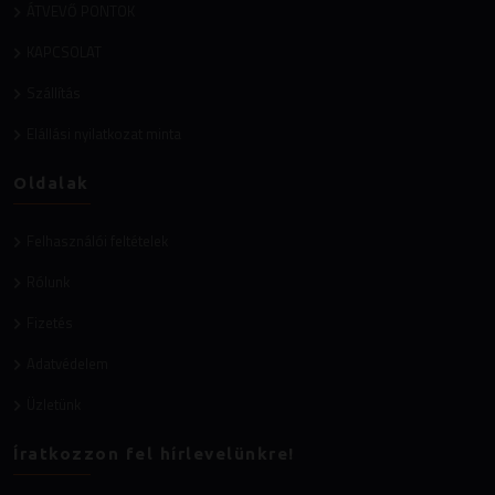
ÁTVEVŐ PONTOK
KAPCSOLAT
Szállítás
Elállási nyilatkozat minta
Oldalak
Felhasználói feltételek
Rólunk
Fizetés
Adatvédelem
Üzletünk
Íratkozzon fel hírlevelünkre!