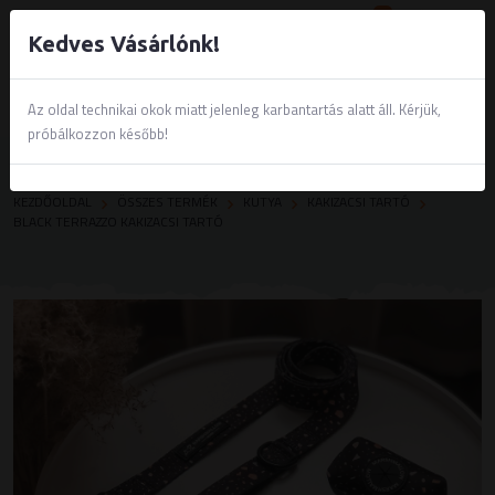
0
Kedves Vásárlónk!
Az oldal technikai okok miatt jelenleg karbantartás alatt áll. Kérjük,
próbálkozzon később!
KEZDŐOLDAL
ÖSSZES TERMÉK
KUTYA
KAKIZACSI TARTÓ
BLACK TERRAZZO KAKIZACSI TARTÓ