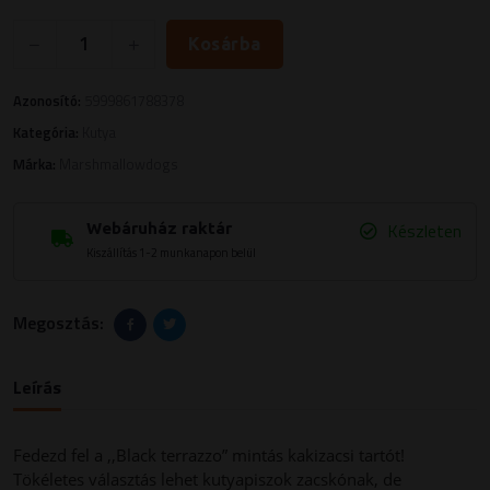
Kosárba
Azonosító:
5999861788378
Kategória:
Kutya
Márka:
Marshmallowdogs
Készleten
Webáruház raktár
Kiszállítás 1-2 munkanapon belül
Megosztás:
Leírás
Fedezd fel a ,,Black terrazzo” mintás kakizacsi tartót!
Tökéletes választás lehet kutyapiszok zacskónak, de