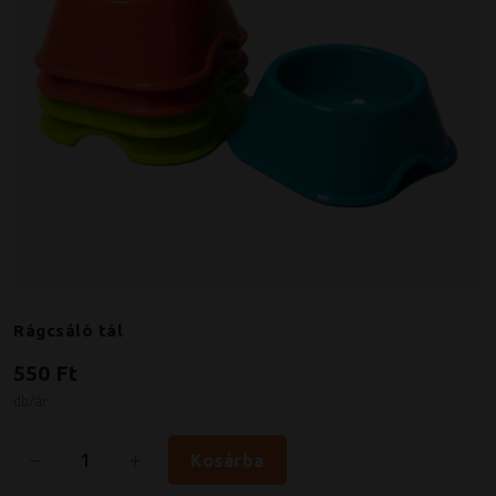
Rágcsáló tál
550 Ft
db/ár
Kosárba