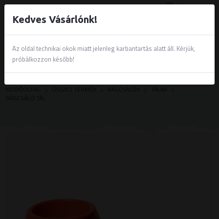
0
Kedves Vásárlónk!
Az oldal technikai okok miatt jelenleg karbantartás alatt áll. Kérjük,
próbálkozzon később!
KEZDŐOLDAL
ÖSSZES TERMÉK
RÁGCSÁLÓK
TÁLAK
RÁGCSÁLÓ TÁL