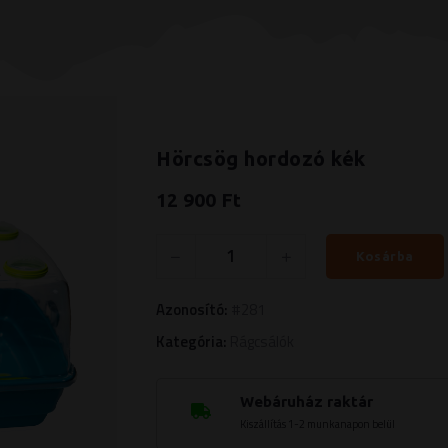
Hörcsög hordozó kék
12 900 Ft
Kosárba
Azonosító:
#281
Kategória:
Rágcsálók
Webáruház raktár
Kiszállítás 1-2 munkanapon belül