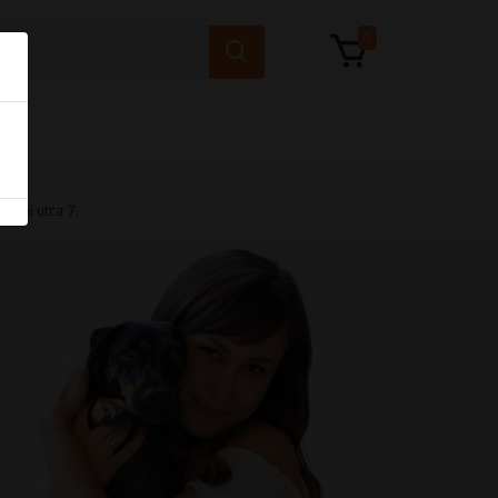
0
skai utca 7.