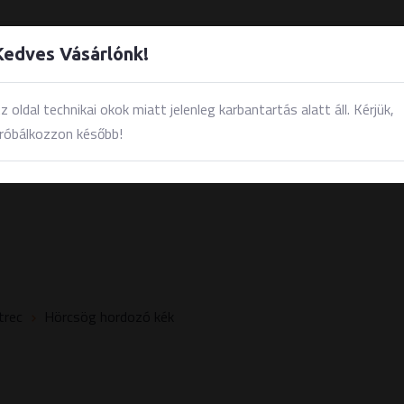
Kedves Vásárlónk!
z oldal technikai okok miatt jelenleg karbantartás alatt áll. Kérjük,
L
AKCIÓK
ÚJDONSÁGOK
KAPCSOLAT
róbálkozzon később!
Telefon: 20/481 67 36
3
Email: info@galapago.hu
Üzletünk: 4400 Nyíregyháza, Boc
trec
Hörcsög hordozó kék