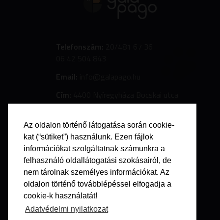
Telefonszám:
20/481 67 36
06 42 504 843
Email:
info@galapago.hu
Cím:
4400 Nyíregyháza Bocskai utca
7.
Az oldalon történő látogatása során cookie-
kat (“sütiket”) használunk. Ezen fájlok
információkat szolgáltatnak számunkra a
felhasználó oldallátogatási szokásairól, de
nem tárolnak személyes információkat. Az
oldalon történő továbblépéssel elfogadja a
cookie-k használatát!
Adatvédelmi nyilatkozat