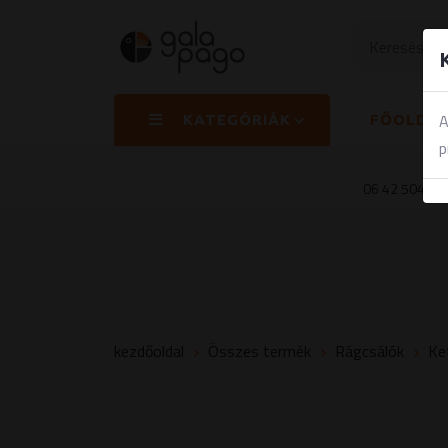
A
KATEGÓRIÁK
FŐOLDA
p
06 42 504 84
kezdőoldal
Összes termék
Rágcsálók
Ke