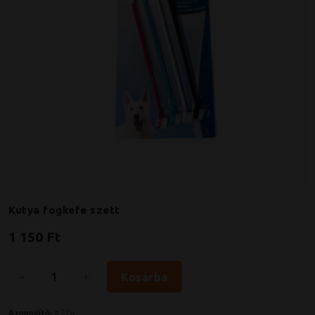
Kutya fogkefe szett
1 150 Ft
Kosárba
Azonosító:
#274