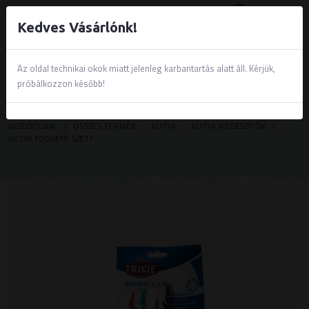
0
Kedves Vásárlónk!
Az oldal technikai okok miatt jelenleg karbantartás alatt áll. Kérjük,
próbálkozzon később!
KEZDŐOLDAL
ÖSSZES TERMÉK
KUTYA
KUTYA KIEGÉSZÍTŐK
KUTYA FOGKEFE SZETT