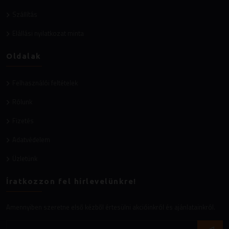
Szállítás
Elállási nyilatkozat minta
Oldalak
Felhasználói feltételek
Rólunk
Fizetés
Adatvédelem
Üzletünk
Íratkozzon fel hírlevelünkre!
Amennyiben szeretne első kézből értesülni akcióinkról és ajánlatainkról.