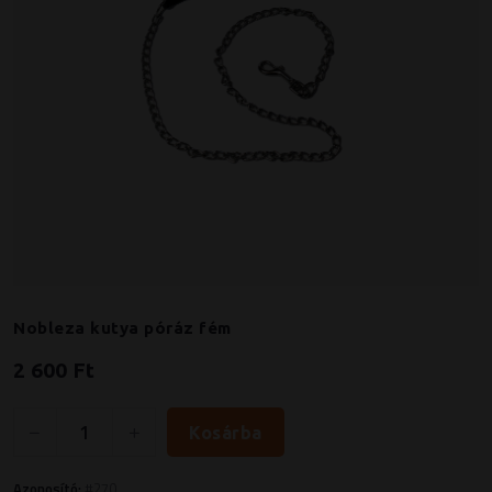
Nobleza kutya póráz fém
2 600 Ft
Kosárba
Azonosító:
#270