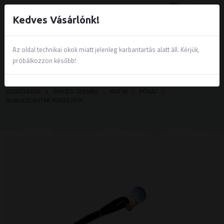
0
Kedves Vásárlónk!
Az oldal technikai okok miatt jelenleg karbantartás alatt áll. Kérjük,
próbálkozzon később!
KEZDŐOLDAL
ÖSSZES TERMÉK
KUTYA
PÓRÁZ
NOBLEZA KUTYA PÓRÁZ FÉM