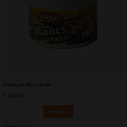
Panzi pet Mancskrém
1 250 Ft
Kosárba
Azonosító:
#248