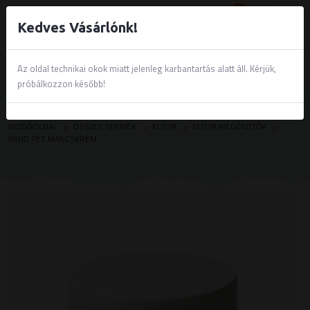
0
Kedves Vásárlónk!
Az oldal technikai okok miatt jelenleg karbantartás alatt áll. Kérjük,
próbálkozzon később!
KEZDŐOLDAL
ÖSSZES TERMÉK
KUTYA
KUTYA KIEGÉSZÍTŐK
PANZI PET MANCSKRÉM