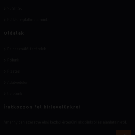
Szállítás
Elállási nyilatkozat minta
Oldalak
Felhasználói feltételek
Rólunk
Fizetés
Adatvédelem
Üzletünk
Íratkozzon fel hírlevelünkre!
Amennyiben szeretne első kézből értesülni akcióinkról és ajánlatainkról.