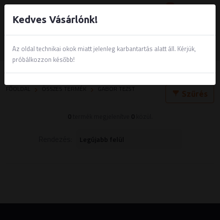
0
Kedves Vásárlónk!
Az oldal technikai okok miatt jelenleg karbantartás alatt áll. Kérjük,
próbálkozzon később!
Gabor Tezst
FŐOLDAL
ÖSSZES TERMÉK
GABOR TEZST
Szűrés
0
termék megjelenítve
0
közül.
Rendezés: