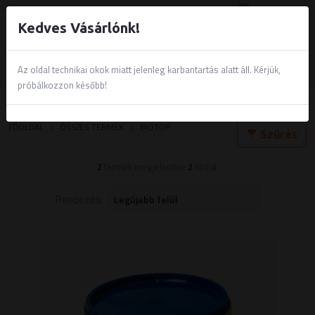
0
Kedves Vásárlónk!
Az oldal technikai okok miatt jelenleg karbantartás alatt áll. Kérjük,
próbálkozzon később!
Biotop
FŐOLDAL
ÖSSZES TERMÉK
BIOTOP
Szűrés
2
termék megjelenítve
2
közül.
Rendezés: