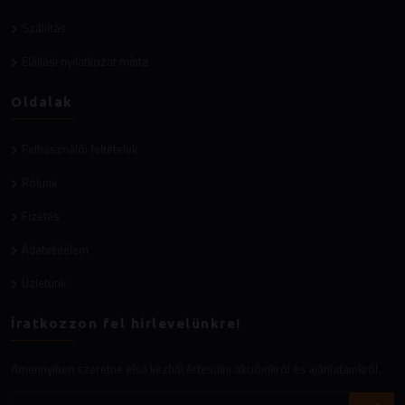
Szállítás
Elállási nyilatkozat minta
Oldalak
Felhasználói feltételek
Rólunk
Fizetés
Adatvédelem
Üzletünk
Íratkozzon fel hírlevelünkre!
Amennyiben szeretne első kézből értesülni akcióinkról és ajánlatainkról.