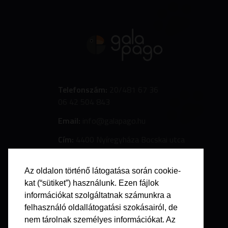
Telefonszám:
20/481 67 36
06 42 504 843
Email:
info@galapago.hu
Cím:
4400 Nyíregyháza Bocskai utca
7.
Az oldalon történő látogatása során cookie-
kat (“sütiket”) használunk. Ezen fájlok
információkat szolgáltatnak számunkra a
felhasználó oldallátogatási szokásairól, de
nem tárolnak személyes információkat. Az