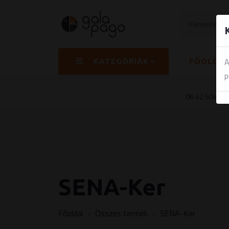
A
KATEGÓRIÁK
FŐOLDA
p
06 42 504 84
SENA-Ker
Főoldal
Összes termék
SENA-Ker