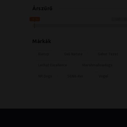
Árszűrő
0
100
Márkák
Biotop
Deli Nature
Gabor Tezst
Lechat Excellence
Marshmallowdogs
NR Dogs
SENA-Ker
Vogel