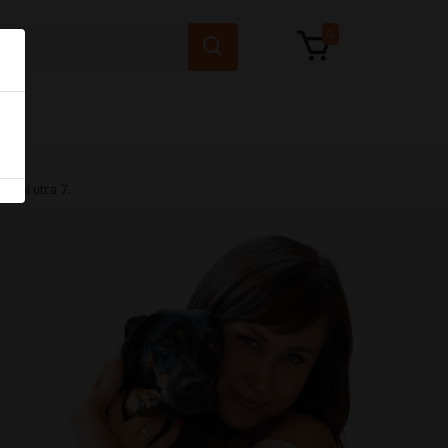
0
skai utca 7.