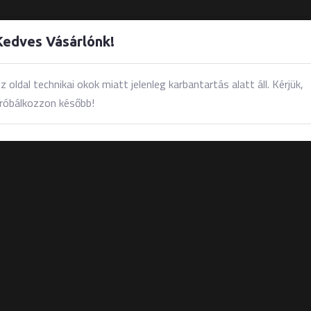
Kedves Vásárlónk!
z oldal technikai okok miatt jelenleg karbantartás alatt áll. Kérjük,
L
AKCIÓK
ÚJDONSÁGOK
KAPCSOLAT
róbálkozzon később!
Telefon: 20/481 67 36
3
Email: info@galapago.hu
Üzletünk: 4400 Nyíregyháza, Boc