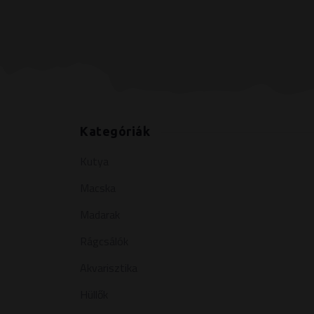
Kategóriák
Kutya
Macska
Madarak
Rágcsálók
Akvarisztika
Hüllők